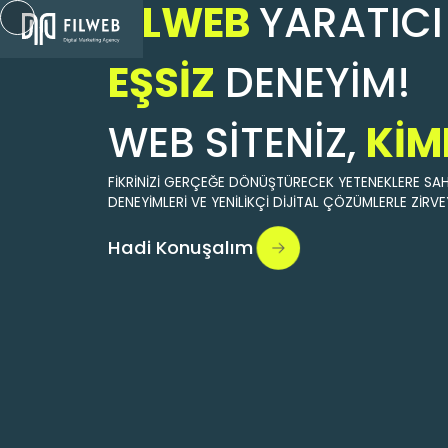
FILWEB
YARATICI
EŞSIZ
DENEYIM!
WEB SITENIZ,
KIM
FIKRINIZI GERÇEĞE DÖNÜŞTÜRECEK YETENEKLERE SAHI
DENEYIMLERI VE YENILIKÇI DIJITAL ÇÖZÜMLERLE ZIRVE
Hadi Konuşalım